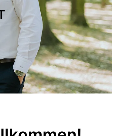
T
illkommen!