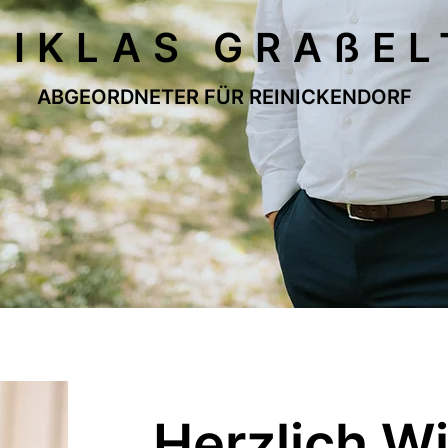
NIKLAS GRAßEL
ABGEORDNETER FÜR REINICKENDORF
Herzlich W