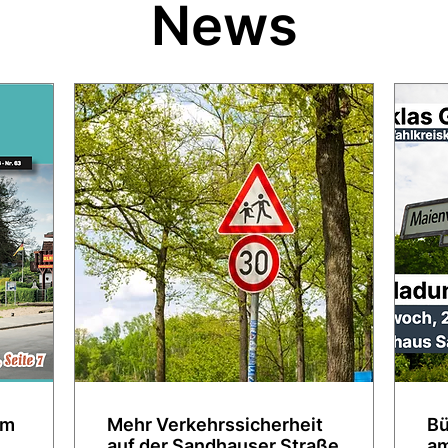
News
im
Mehr Verkehrssicherheit
Bü
auf der Sandhauser Straße
am