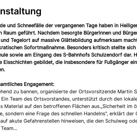
nstaltung
de und Schneefälle der vergangenen Tage haben in Heiligen
hen Raum geführt. Nachdem besorgte Bürgerinnen und Bürg
 und Tegelort auf massive Glättebildung aufmerksam machte
ratischen Sofortmaßnahme. Besonders kritisch stellte sich
ule sowie am Eingang des S-Bahnhofs Schulzendorf dar. Hi
e Eisschichten gebildet, die insbesondere für Fußgänger ein
en.
enamtliches Engagement:
end zu bannen, organisierte der Ortsvorsitzende Martin Ste
 Ein Team des Ortsvorstandes, unterstützt durch den lokal
s Material auf den betroffenen Flächen aus.„Sicherheit im ö
e, sondern eine Frage des schnellen Handelns", erklärt der 
 auf akute Gefahrenstellen hinweisen, die den Schulweg od
s Team…