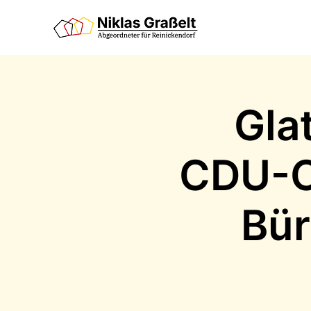
Gla
CDU-O
Bür