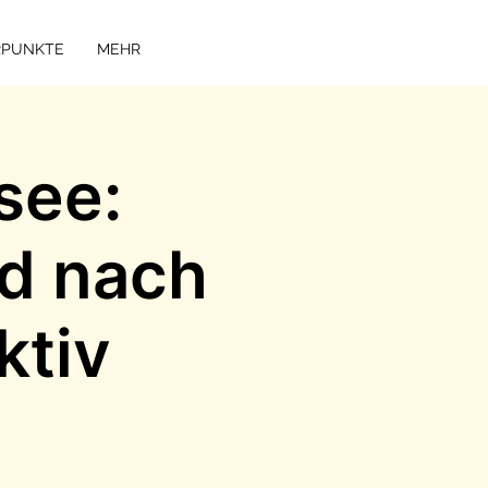
RPUNKTE
MEHR
see:
d nach
ktiv