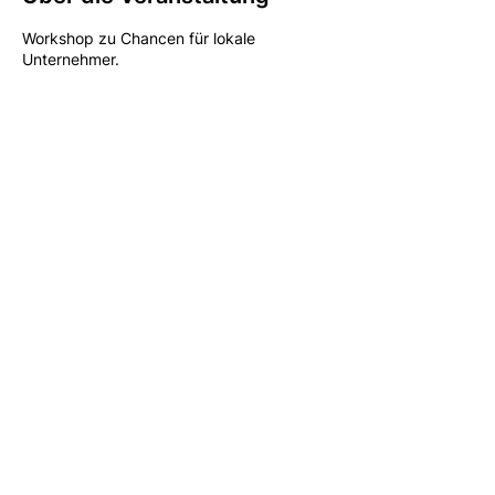
Workshop zu Chancen für lokale
Unternehmer.
Diese Veranstaltung teilen
Newsletter
Datenschutz
Impressum
© 2026 Niklas Graßelt,
MdA